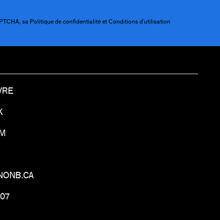
CAPTCHA, sa
Politique de confidentialité
et
Conditions d'utilisation
VRE
K
AM
NONB.CA
507