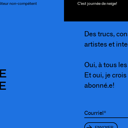
diteur non-compétent
C’est journée de neige!
Des trucs, cons
artistes et int
Oui, à tous les
RE
Et oui, je cro
E
abonné.e!