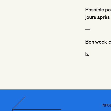
Possible po
jours après 
—
Bon week-e
b.
INFO