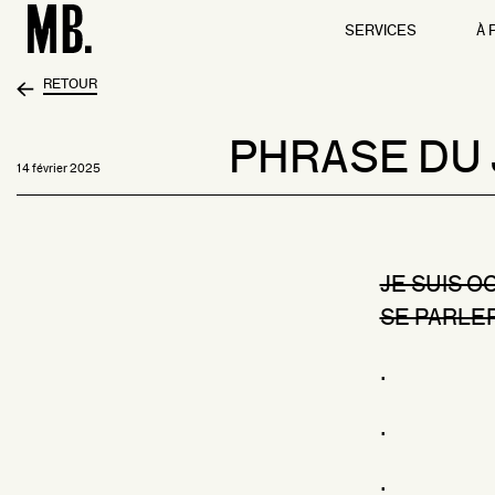
SERVICES
À 
RETOUR
PHRASE DU 
14 février 2025
JE SUIS O
SE PARLER
.
.
.